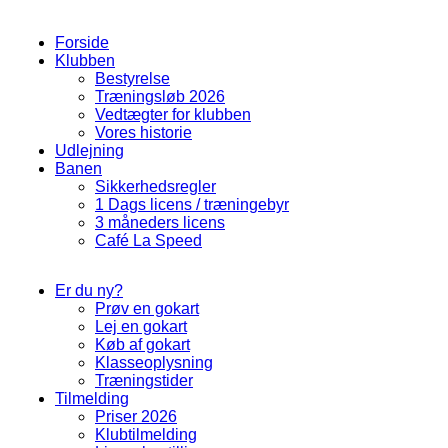
Forside
Klubben
Bestyrelse
Træningsløb 2026
Vedtægter for klubben
Vores historie
Udlejning
Banen
Sikkerhedsregler
1 Dags licens / træningebyr
3 måneders licens
Café La Speed
Er du ny?
Prøv en gokart
Lej en gokart
Køb af gokart
Klasseoplysning
Træningstider
Tilmelding
Priser 2026
Klubtilmelding