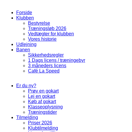
Forside
Klubben
Bestyrelse
Træningsløb 2026
Vedtægter for klubben
Vores historie
Udlejning
Banen
Sikkerhedsregler
1 Dags licens / træningebyr
3 måneders licens
Café La Speed
Er du ny?
Prøv en gokart
Lej en gokart
Køb af gokart
Klasseoplysning
Træningstider
Tilmelding
Priser 2026
Klubtilmelding