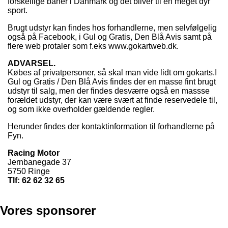
forskellige baner i Danmark og det bliver til en meget dyr
sport.
Brugt udstyr kan findes hos forhandlerne, men selvfølgelig
også på Facebook, i Gul og Gratis, Den Blå Avis samt på
flere web protaler som f.eks www.gokartweb.dk.
ADVARSEL.
Købes af privatpersoner, så skal man vide lidt om gokarts.I
Gul og Gratis / Den Blå Avis findes der en masse fint brugt
udstyr til salg, men der findes desværre også en massse
forældet udstyr, der kan være svært at finde reservedele til,
og som ikke overholder gældende regler.
Herunder findes der kontaktinformation til forhandlerne på
Fyn.
Racing Motor
Jernbanegade 37
5750 Ringe
Tlf: 62 62 32 65
Vores sponsorer