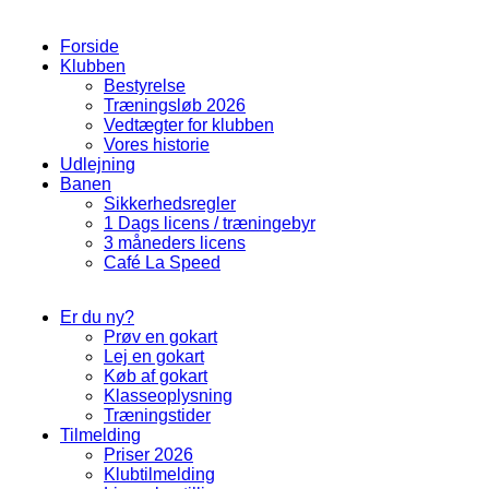
Forside
Klubben
Bestyrelse
Træningsløb 2026
Vedtægter for klubben
Vores historie
Udlejning
Banen
Sikkerhedsregler
1 Dags licens / træningebyr
3 måneders licens
Café La Speed
Er du ny?
Prøv en gokart
Lej en gokart
Køb af gokart
Klasseoplysning
Træningstider
Tilmelding
Priser 2026
Klubtilmelding