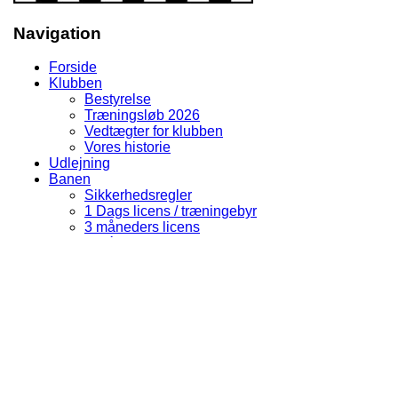
Navigation
Forside
Klubben
Bestyrelse
Træningsløb 2026
Vedtægter for klubben
Vores historie
Udlejning
Banen
Sikkerhedsregler
1 Dags licens / træningebyr
3 måneders licens
Café La Speed
Adresse
Banens adresse
Ejlbyvej 94
5471 Søndersø
Postadresse