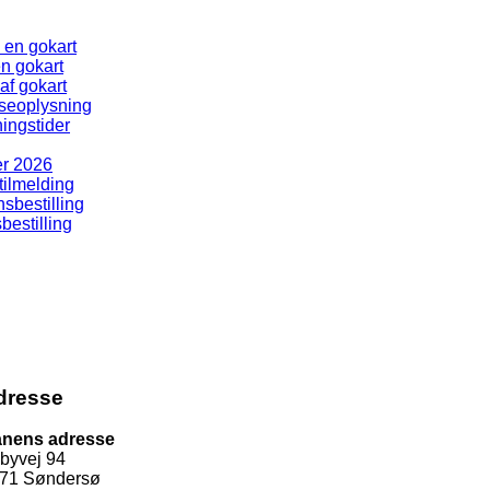
 en gokart
en gokart
af gokart
seoplysning
ingstider
er 2026
tilmelding
nsbestilling
bestilling
dresse
nens adresse
lbyvej 94
71 Søndersø