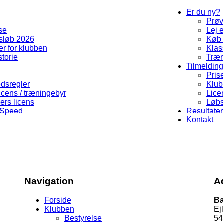
Er du ny?
Prøv
se
Lej 
sløb 2026
Køb 
r for klubben
Klas
storie
Træn
Tilmelding
Pris
dsregler
Klub
icens / træningebyr
Lice
ers licens
Løbs
 Speed
Resultater
Kontakt
Navigation
A
Forside
Ba
Klubben
Ej
Bestyrelse
54