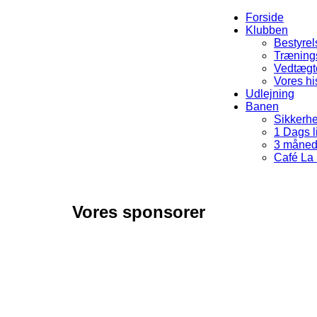
Forside
Klubben
Bestyrel
Træning
Vedtægte
Vores hi
Udlejning
Banen
Sikkerhe
1 Dags l
3 måned
Café La
Vores sponsorer